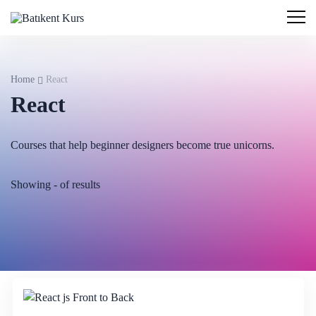
Home
React
React
Courses that help beginner designers become true unicorns.
Showing
-
of
results