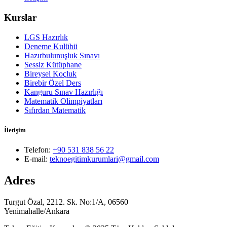
Kurslar
LGS Hazırlık
Deneme Kulübü
Hazırbulunuşluk Sınavı
Sessiz Kütüphane
Bireysel Koçluk
Birebir Özel Ders
Kanguru Sınav Hazırlığı
Matematik Olimpiyatları
Sıfırdan Matematik
İletişim
Telefon:
+90 531 838 56 22
E-mail:
teknoegitimkurumlari@gmail.com
Adres
Turgut Özal, 2212. Sk. No:1/A, 06560
Yenimahalle/Ankara