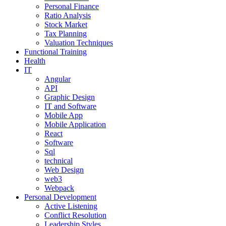
Personal Finance
Ratio Analysis
Stock Market
Tax Planning
Valuation Techniques
Functional Training
Health
IT
Angular
API
Graphic Design
IT and Software
Mobile App
Mobile Application
React
Software
Sql
technical
Web Design
web3
Webpack
Personal Development
Active Listening
Conflict Resolution
Leadership Styles