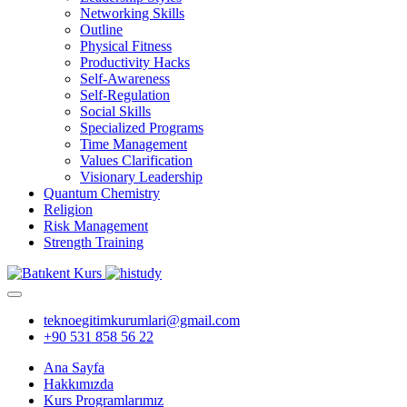
Networking Skills
Outline
Physical Fitness
Productivity Hacks
Self-Awareness
Self-Regulation
Social Skills
Specialized Programs
Time Management
Values Clarification
Visionary Leadership
Quantum Chemistry
Religion
Risk Management
Strength Training
teknoegitimkurumlari@gmail.com
+90 531 858 56 22
Ana Sayfa
Hakkımızda
Kurs Programlarımız