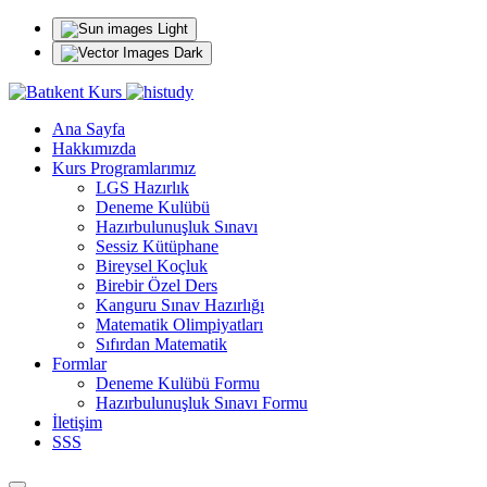
Light
Dark
Ana Sayfa
Hakkımızda
Kurs Programlarımız
LGS Hazırlık
Deneme Kulübü
Hazırbulunuşluk Sınavı
Sessiz Kütüphane
Bireysel Koçluk
Birebir Özel Ders
Kanguru Sınav Hazırlığı
Matematik Olimpiyatları
Sıfırdan Matematik
Formlar
Deneme Kulübü Formu
Hazırbulunuşluk Sınavı Formu
İletişim
SSS