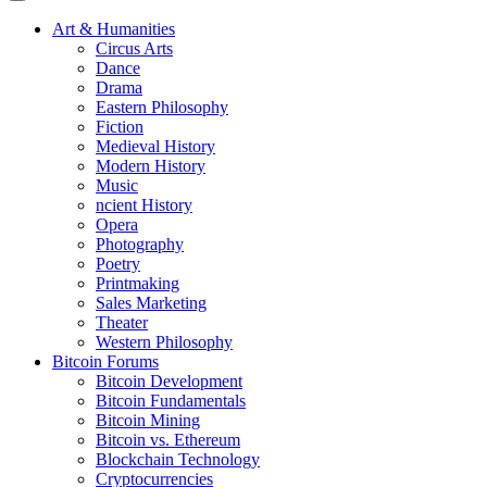
Art & Humanities
Circus Arts
Dance
Drama
Eastern Philosophy
Fiction
Medieval History
Modern History
Music
ncient History
Opera
Photography
Poetry
Printmaking
Sales Marketing
Theater
Western Philosophy
Bitcoin Forums
Bitcoin Development
Bitcoin Fundamentals
Bitcoin Mining
Bitcoin vs. Ethereum
Blockchain Technology
Cryptocurrencies