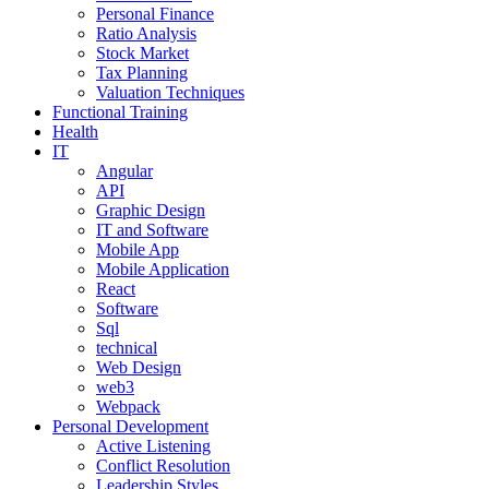
Personal Finance
Ratio Analysis
Stock Market
Tax Planning
Valuation Techniques
Functional Training
Health
IT
Angular
API
Graphic Design
IT and Software
Mobile App
Mobile Application
React
Software
Sql
technical
Web Design
web3
Webpack
Personal Development
Active Listening
Conflict Resolution
Leadership Styles