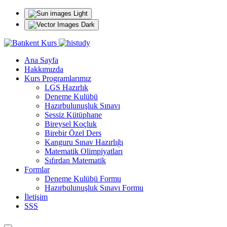
Light
Dark
Ana Sayfa
Hakkımızda
Kurs Programlarımız
LGS Hazırlık
Deneme Kulübü
Hazırbulunuşluk Sınavı
Sessiz Kütüphane
Bireysel Koçluk
Birebir Özel Ders
Kanguru Sınav Hazırlığı
Matematik Olimpiyatları
Sıfırdan Matematik
Formlar
Deneme Kulübü Formu
Hazırbulunuşluk Sınavı Formu
İletişim
SSS