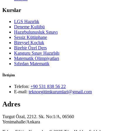
Kurslar
LGS Hazırlık
Deneme Kulübü
Hazırbulunuşluk Sınavı
Sessiz Kütüphane
Bireysel Koçluk
Birebir Özel Ders
Kanguru Sınav Hazırlığı
Matematik Olimpiyatları
Sıfırdan Matematik
İletişim
Telefon:
+90 531 838 56 22
E-mail:
teknoegitimkurumlari@gmail.com
Adres
Turgut Özal, 2212. Sk. No:1/A, 06560
Yenimahalle/Ankara