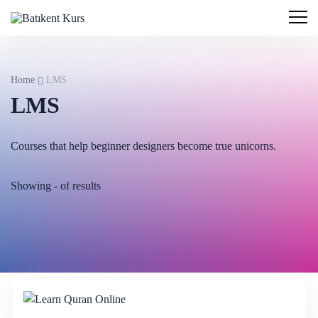
Home
LMS
LMS
Courses that help beginner designers become true unicorns.
Showing
-
of
results